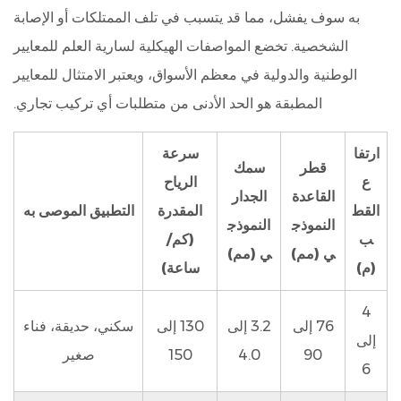
به سوف يفشل، مما قد يتسبب في تلف الممتلكات أو الإصابة
الشخصية. تخضع المواصفات الهيكلية لسارية العلم للمعايير
الوطنية والدولية في معظم الأسواق، ويعتبر الامتثال للمعايير
المطبقة هو الحد الأدنى من متطلبات أي تركيب تجاري.
ارتفا
سرعة
قطر
سمك
ع
الرياح
القاعدة
الجدار
القط
المقدرة
التطبيق الموصى به
النموذج
النموذج
ب
(كم/
ي (مم)
ي (مم)
(م)
ساعة)
4
76 إلى
3.2 إلى
130 إلى
سكني، حديقة، فناء
إلى
90
4.0
150
صغير
6