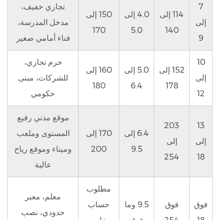
7
تجاري خفيف،
114 إلى
4.0 إلى
150 إلى
إلى
مدخل المدرسة،
170
5.0
140
9
فناء أمامي صغير
10
حرم تجاري،
152 إلى
5.0 إلى
160 إلى
إلى
للشركات، مبنى
180
6.4
178
12
حكومي
موقع مدني رفيع
203
13
6.4 إلى
170 إلى
المستوى وملعب
إلى
إلى
9.5
200
وميناء وموقع رياح
254
18
عالية
مطلوب
معلم، معبر
فوق
فوق
9.5 وما
حساب
حدودي، نصب