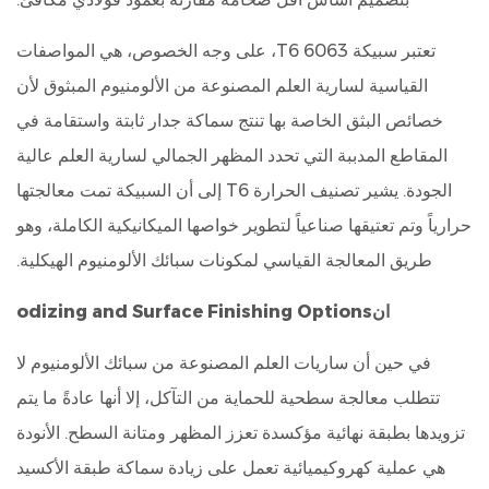
تعتبر سبيكة 6063 T6، على وجه الخصوص، هي المواصفات
القياسية لسارية العلم المصنوعة من الألومنيوم المبثوق لأن
خصائص البثق الخاصة بها تنتج سماكة جدار ثابتة واستقامة في
المقاطع المدببة التي تحدد المظهر الجمالي لسارية العلم عالية
الجودة. يشير تصنيف الحرارة T6 إلى أن السبيكة تمت معالجتها
حرارياً وتم تعتيقها صناعياً لتطوير خواصها الميكانيكية الكاملة، وهو
طريق المعالجة القياسي لمكونات سبائك الألومنيوم الهيكلية.
انodizing and Surface Finishing Options
في حين أن ساريات العلم المصنوعة من سبائك الألومنيوم لا
تتطلب معالجة سطحية للحماية من التآكل، إلا أنها عادةً ما يتم
تزويدها بطبقة نهائية مؤكسدة تعزز المظهر ومتانة السطح. الأنودة
هي عملية كهروكيميائية تعمل على زيادة سماكة طبقة الأكسيد