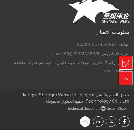
معلومات الاتصال
الهاتف: +86-153-6657-8539
البريد الإلكتروني:
13851045551@163.com
العنوان: رقم 3، طريق شينغدا، مدينة داينان، مدينة شينغهوا، مقاطعة
جيانغسو، الصين
حقوق الطبع والنشر Jiangsu Shengqi Weiye Intelligent
Technology Co. ، Ltd. جميع الحقوق محفوظة.
Technical Support ：
Smart Cloud