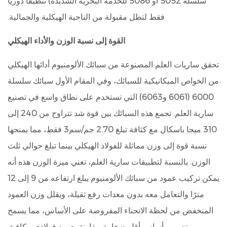
سلسلة 5052 أو 5086 للخدمة البحرية الشديدة) تنظيفًا دوريًا
فقط لتظل مقبولة من الناحية الهيكلية والجمالية.
القوة إلى نسبة الوزن والأداء الهيكلي
تحقق ساريات العلم المصنوعة من سبائك الألومنيوم أدائها الهيكلي
من الخواص الميكانيكية للسبائك، وفي المقام الأول سبائك سلسلة
6000 (6061 و6063) التي تستخدم على نطاق واسع في تصنيع
سارية العلم. تجمع هذه السبائك بين قوة شد تتراوح من 240 إلى
310 ميجا باسكال مع كثافة تبلغ 2.70 جم/سم3 فقط، مما يمنحها
نسبة قوة إلى وزن مماثلة للفولاذ الهيكلي بينما تبلغ حوالي ثلث
الوزن.
بالنسبة لتطبيقات سارية العلم، تعني ميزة الوزن هذه أنه
يمكن تركيب عمود من سبائك الألومنيوم يبلغ ارتفاعه من 9 إلى 12
مترًا والتعامل معه بدون معدات رفع ثقيلة، ويقلل وزن العمود
المنخفض من لحظة الانحناء المفروضة على الأساس، مما يسمح
بتصميم أساس أقل ضخامة مقارنة بعمود فولاذي مكافئ.