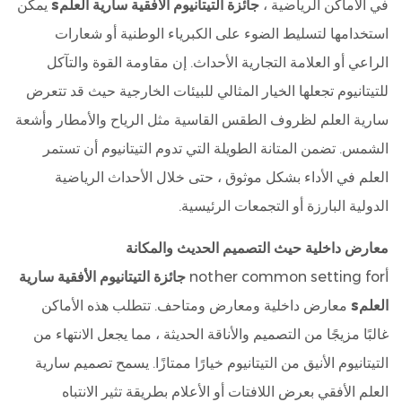
في الأماكن الرياضية ،
جائزة التيتانيوم الأفقية سارية العلمs
يمكن
استخدامها لتسليط الضوء على الكبرياء الوطنية أو شعارات
الراعي أو العلامة التجارية الأحداث. إن مقاومة القوة والتآكل
للتيتانيوم تجعلها الخيار المثالي للبيئات الخارجية حيث قد تتعرض
سارية العلم لظروف الطقس القاسية مثل الرياح والأمطار وأشعة
الشمس. تضمن المتانة الطويلة التي تدوم التيتانيوم أن تستمر
العلم في الأداء بشكل موثوق ، حتى خلال الأحداث الرياضية
الدولية البارزة أو التجمعات الرئيسية.
معارض داخلية حيث التصميم الحديث والمكانة
أnother common setting for
جائزة التيتانيوم الأفقية سارية
العلمs
معارض داخلية ومعارض ومتاحف. تتطلب هذه الأماكن
غالبًا مزيجًا من التصميم والأناقة الحديثة ، مما يجعل الانتهاء من
التيتانيوم الأنيق من التيتانيوم خيارًا ممتازًا. يسمح تصميم سارية
العلم الأفقي بعرض اللافتات أو الأعلام بطريقة تثير الانتباه