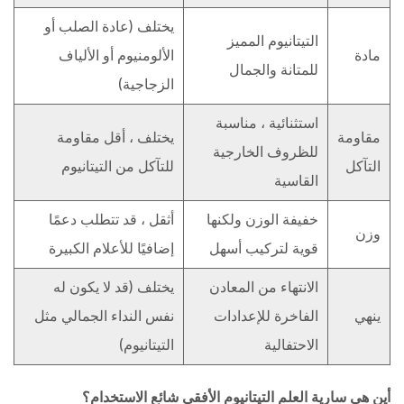
يختلف (عادة الصلب أو
التيتانيوم المميز
مادة
الألومنيوم أو الألياف
للمتانة والجمال
الزجاجية)
استثنائية ، مناسبة
مقاومة
يختلف ، أقل مقاومة
للظروف الخارجية
التآكل
للتآكل من التيتانيوم
القاسية
خفيفة الوزن ولكنها
أثقل ، قد تتطلب دعمًا
وزن
قوية لتركيب أسهل
إضافيًا للأعلام الكبيرة
الانتهاء من المعادن
يختلف (قد لا يكون له
ينهي
الفاخرة للإعدادات
نفس النداء الجمالي مثل
الاحتفالية
التيتانيوم)
أين هي سارية العلم التيتانيوم الأفقي شائع الاستخدام؟