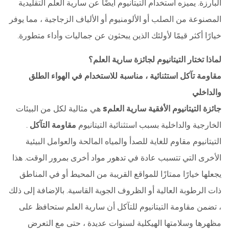
البارزة. يميزه استخدام التيتانيوم أيضًا عن سارية العلم التقليدية
المصنوعة من الصلب أو الألومنيوم أو الألياف الزجاجية ، مما يوفر
خيارًا أكثر قيمًا لأولئك الذين يبحثون عن جماليات وأداء متطورة.
لماذا تختار التيتانيوم لجائزة سارية العلم؟
مقاومة تآكل استثنائية ، مناسبة للاستخدام في الهواء الطلق
والداخلي
جائزة التيتانيوم الأفقية سارية العلمs
هي مثالية لكل من البيئات
الخارجية والداخلية بسبب استثنائية التيتانيوم
مقاومة التآكل
.
التيتانيوم مقاوم للغاية للصدأ والمياه المالحة والعوامل البيئية
الأخرى التي تتسبب عادة في تدهور مواد أخرى بمرور الوقت. هذا
يجعلها خيارًا ممتازًا للمواقع القريبة من المحيط أو في المناطق
ذات الرطوبة العالية أو الظروف الجوية القاسية. بالإضافة إلى ذلك
، تضمن مقاومة التيتانيوم للتآكل أن سارية العلم ستحافظ على
مظهرها وسلامتها الهيكلية لسنوات عديدة ، حتى مع التعرض