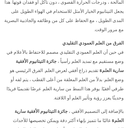
المالحة ، ودرجات الحرارة القصوى ، دون تآكل أو فقدان قوتها. هذا
يجعل التيتانيوم الخيار الأمثل للاستخدام في الهواء الطويل على
المدى الطويل ، مع الحفاظ على كل من وظائفه والجاذبية البصرية
مع مرور الوقت.
الفرق من العلم العمودي التقليدي
في حين أن العلم العمودي التقليدي مصمم للاحتفاظ بالأعلام في
وضع مستقيم مع تمديد العلم رأسياً ،
جائزة التيتانيوم الأفقية
سارية العلمs
تقديم ذراع أفقي لعرض العلم. الفرق الرئيسي هو
وضع العلم: بدلاً من العلم المعلقة من أعلى القطب ، يتم لفه أو
طرفي أفقيًا. يوفر هذا النمط من سارية العلم عرضًا تقديميًا فريدًا
وحديثًا يعزز رؤية وتأثير العلم أو اللافتة.
بالإضافة إلى التصميم الأفقي ،
جائزة التيتانيوم الأفقية سارية
العلمs
غالبًا ما تتميز بإنهاء أكثر دقة ويمكن تخصيصها للأحداث