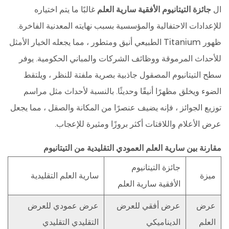
ال
جائزة التيتانيوم الأفقية سارية العلم
غالبًا ما يتم اختياره
للإعدادات الاحتفالية والمؤسسية بسبب نهايته المعدنية الفاخرة.
ظهور Titanium الطبيعي أنيق ومتطور ، مما يجعله الخيار الأمثل
للأحداث المرموقة ووظائف الشركات والمباني الحكومية. يوفر
سطح التيتانيوم المصقول جاذبية بصرية ملفتة للنظر ، ويلتقط
الضوء ويخلق مظهرًا أنيقًا وحديثًا. بالنسبة لأحداث مثل مراسم
توزيع الجوائز ، فإنه يضيف عنصرًا من المكانة والصقل ، مما يجعل
عرض الأعلام واللافتات أكثر بروزًا ومثيرة للإعجاب.
مقارنة بين سارية العلم العمودي التقليدية من التيتانيوم
جائزة التيتانيوم
ميزة
سارية العلم التقليدية
الأفقية سارية العلم
عرض
عرض أفقي للعرض
عرض عمودي للعرض
العلم
الديناميكي
التقليدي التقليدي